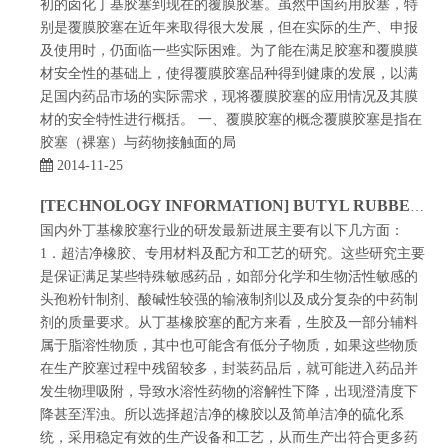
初的卤化丁基胶塞到现在的覆膜胶塞。虽然中国药用胶塞，特
别是覆膜胶塞在近年来取得很大发展，但在实际的生产、申报
及使用时，仍面临一些实际困难。为了能在满足胶塞和覆膜膜
材安全性的基础上，使得覆膜胶塞品种得到健康的发展，以满
足国内药品市场的实际需求，现将覆膜胶塞的应用情况及其膜
材的安全特性进行概括。 一、覆膜胶塞的概念覆膜胶塞是指在
胶塞（裸塞）与药物接触面的局
2014-11-25
[TECHNOLOGY INFORMATION] BUTYL RUBBER PLUG INDUSTRY EXPANDING SCIENTIFIC RESEARCH FIELD
国内外丁基橡胶塞行业的研发最新进展主要有以下几方面：
1．超洁净橡胶、专用材料及配方和工艺的研究。这些研究主要
是保证满足某些特殊敏感药品，如部分化学和生物活性敏感的
头孢粉针制剂、酸碱性较强的输液制剂以及成分复杂的中药制
剂的质量要求。从丁基橡胶塞的配方来看，生胶及一部分辅料
属于脂溶性物质，其中也可能含有低分子物质，如果这些物质
在生产胶塞过程中残留较多，封装药品后，就可能进入药品并
发生物理吸附，导致水溶性药物的溶解性下降，出现澄清度下
降甚至浑浊。所以选择超洁净的橡胶以及简单洁净的硫化系
统，采用稳定有效的生产设备和工艺，从而生产出符合更多药